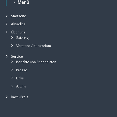
v
・ Menü
i
Startseite
Aktuelles
g
Über uns
a
Satzung
Vorstand / Kuratorium
t
Service
i
Berichte von Stipendiaten
Presse
o
Links
n
Archiv
Bach-Preis