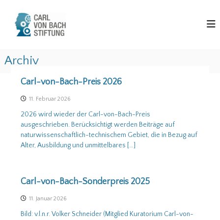
Z
u
C
m
a
I
r
n
l
h
Archiv
v
a
o
l
Carl-von-Bach-Preis 2026
n
t
A
s
B
11. Februar 2026
p
a
2026 wird wieder der Carl-von-Bach-Preis
r
c
r
ausgeschrieben. Berücksichtigt werden Beiträge auf
i
h
naturwissenschaftlich-technischem Gebiet, die in Bezug auf
n
S
Alter, Ausbildung und unmittelbares […]
c
g
t
e
i
n
h
f
Carl-von-Bach-Sonderpreis 2025
t
11. Januar 2026
i
u
Bild: v.l.n.r. Volker Schneider (Mitglied Kuratorium Carl-von-
n